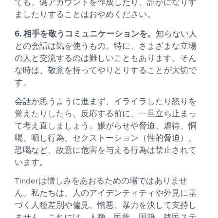
ても、偽アカウントを作成したり、誰かになりす
ましたりすることはおやめください。
6. 相手を敬うコミュニケーションを。
知らない人
との会話は気を使うもの。特に、さまざまな立場
の人と交流するのは難しいこともあります。そん
な時は、敬意を持ってやりとりすることが大切で
す。
会話が思うように進まず、イライラしたり怒りを
覚えたりしたら、反応する前に、一旦立ち止まっ
て考え直しましょう。嫌がらせや脅迫、虐待、恫
喝、晒し行為、セクストーション（性的脅迫）、
恐喝など、故意に危害を与える行為は禁止されて
います。
Tinderは憎しみをあおるための場ではありませ
ん。私たちは、人のアイデンティティや外見に基
づく人種差別や偏見、憎悪、暴力を決して支持し
ません。これには、人種、民族、国籍、移民ステ